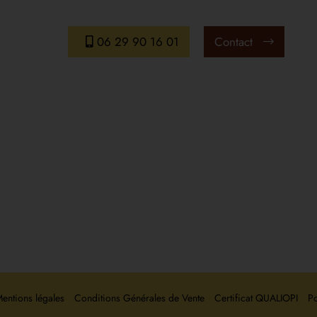
06 29 90 16 01
Contact
Nos Coordon
ESTHETIK-PRO 
entre
rclass
204 RUE FRANCOI
rmateurs
87000 LIMO
tact
Delphine :
06 52 8
Alice :
06 59 01
Secrétariat :
06 29 
entions légales
Conditions Générales de Vente
Certificat QUALIOPI
Po