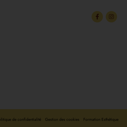
nées
FORMATIONS
S PERRIN
GES
3 50 84
 53 83
90 16 01
litique de confidentialité
Gestion des cookies
Formation Esthétique