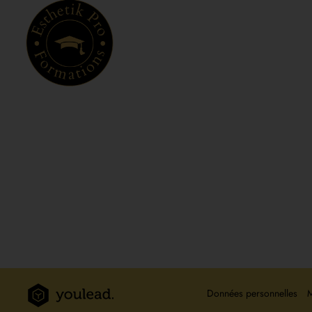
Menus
Accueil
Le c
Formations et Dates
Maste
Tarifs
Nos fo
Inscription
Con
Données personnelles
M