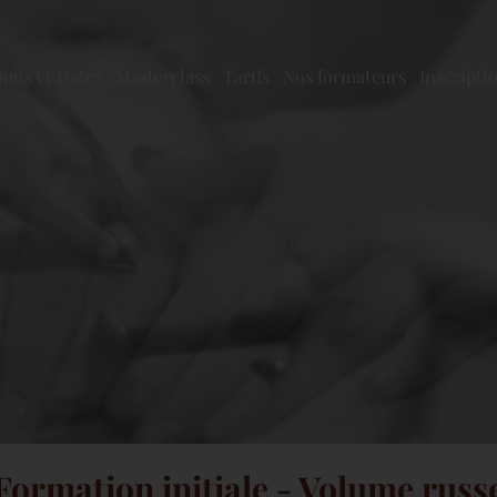
ons et Dates
Masterclass
Tarifs
Nos formateurs
Inscripti
Formation initiale - Volume russ