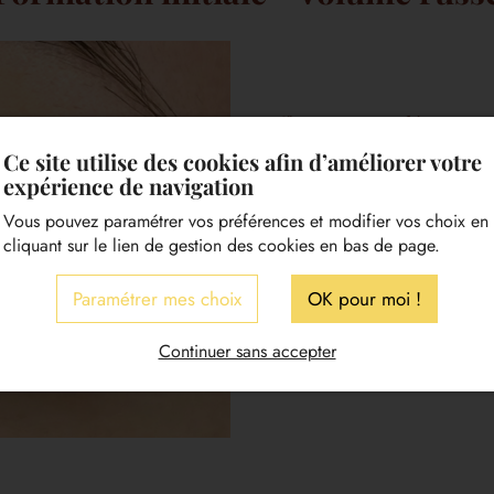
Offrez un regard intense 
Russe.
Ce site utilise des cookies afin d’améliorer votre
expérience de navigation
La formation
Volume Russe
vous per
cils en créant des bouquets légers
Vous pouvez paramétrer vos préférences et modifier vos choix en
l’intensité et la densité du regard 
cliquant sur le lien de gestion des cookies en bas de page.
Cette prestation est idéale pour le
Paramétrer mes choix
OK pour moi !
d’extension de cils plus sophistiqué
Je découvre la formation
Continuer sans accepter