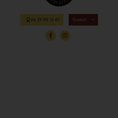
06 29 90 16 01
Contact
Menus
Accueil
Le centre
Formations et Dates
Masterclass
Tarifs
Nos formateurs
Inscription
Contact