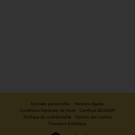
Inscription
Contact
Nos Coordonnées
ESTHETIK-PRO FORMATIONS
204 RUE FRANCOIS PERRIN
87000 LIMOGES
Delphine :
06 52 83 50 84
Alice :
06 59 01 53 83
Secrétariat :
06 29 90 16 01
Données personnelles
Mentions légales
Conditions Générales de Vente
Certificat QUALIOPI
Politique de confidentialité
Gestion des cookies
Formation Esthétique